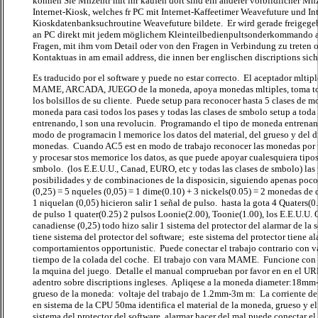
können Sie Mnzentr mit ihr kaufen dort sind ein anderer vorbildlicher M
Internet-Kiosk, welches fr PC mit Internet-Kaffeetimer Weavefuture und Int
Kioskdatenbanksuchroutine Weavefuture bildete. Er wird gerade freigege
an PC direkt mit jedem möglichem Kleinteilbedienpultsonderkommando a
Fragen, mit ihm vom Detail oder von den Fragen in Verbindung zu treten o
Kontaktuas in am email address, die innen ber englischen discriptions sic
Es traducido por el software y puede no estar correcto. El aceptador mlti
MAME, ARCADA, JUEGO de la moneda, apoya monedas mltiples, toma to
los bolsillos de su cliente. Puede setup para reconocer hasta 5 clases de m
moneda para casi todos los pases y todas las clases de smbolo setup a tod
entrenando, l son una revolucin. Programando el tipo de moneda entrena
modo de programacin l memorice los datos del material, del grueso y del d
monedas. Cuando AC5 est en modo de trabajo reconocer las monedas por
y procesar stos memorice los datos, as que puede apoyar cualesquiera tip
smbolo. (los E.E.U.U., Canad, EURO, etc y todas las clases de smbolo) las
posibilidades y de combinaciones de la disposicin, siguiendo apenas poco
(0,25) = 5 nqueles (0,05) = 1 dime(0.10) + 3 nickels(0.05) = 2 monedas de 
1 niquelan (0,05) hicieron salir 1 señal de pulso. hasta la gota 4 Quaters(0.
de pulso 1 quater(0.25) 2 pulsos Loonie(2.00), Toonie(1.00), los E.E.U.U. 
canadiense (0,25) todo hizo salir 1 sistema del protector del alarmar de la
tiene sistema del protector del software; este sistema del protector tiene a
comportamientos opportunistic. Puede conectar el trabajo contrario con v
tiempo de la colada del coche. El trabajo con vara MAME. Funcione con e
la mquina del juego. Detalle el manual comprueban por favor en en el U
adentro sobre discriptions ingleses. Apliqese a la moneda diameter:18mm
grueso de la moneda: voltaje del trabajo de 1.2mm-3m m: La corriente d
en sistema de la CPU 50ma identifica el material de la moneda, grueso y el
sistema del protector del software, alarmar hacer del mal puede conecta