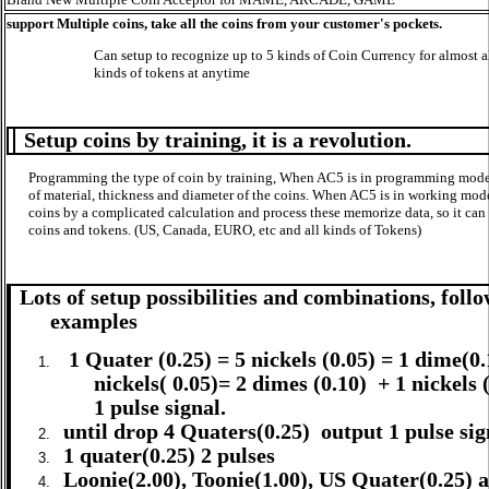
s
upport Multiple coins, take all the coins from your customer's pockets.
Can setup to recognize up to 5 kinds of Coin Currency for almost al
kinds of tokens at anytime
Setup coins by training, it is a revolution.
Programming the type of coin by training, When AC5 is in programming mode
of material, thickness and diameter of the coins. When AC5 is in working mode
coins by a complicated calculation and process these memorize data, so it can
coins and tokens. (US, Canada, EURO, etc and all kinds of Tokens)
Lots of setup possibilities and combinations, follo
examples
1 Quater (0.25) = 5 nickels (0.05) = 1 dime(0.
nickels( 0.05)= 2 dimes (0.10) + 1 nickels
1 pulse signal.
until drop 4 Quaters(0.25) output 1 pulse sig
1 quater(0.25) 2 pulses
Loonie(2.00), Toonie(1.00), US Quater(0.25)