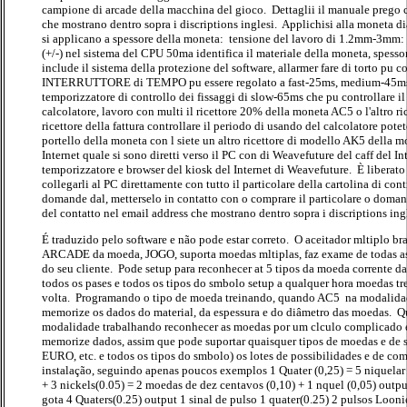
campione di arcade della macchina del gioco. Dettaglii il manuale prego
che mostrano dentro sopra i discriptions inglesi. Applichisi alla monet
si applicano a spessore della moneta: tensione del lavoro di 1.2mm-3mm
(+/-) nel sistema del CPU 50ma identifica il materiale della moneta, spesso
include il sistema della protezione del software, allarmer fare di torto pu co
INTERRUTTORE di TEMPO pu essere regolato a fast-25ms, medium-45ms e
temporizzatore di controllo dei fissaggi di slow-65ms che pu controllare il
calcolatore, lavoro con multi il ricettore 20% della moneta AC5 o l'altro ri
ricettore della fattura controllare il periodo di usando del calcolatore pote
portello della moneta con l siete un altro ricettore di modello AK5 della mo
Internet quale si sono diretti verso il PC con di Weavefuture del caff del Int
temporizzatore e browser del kiosk del Internet di Weavefuture. È liberat
collegarli al PC direttamente con tutto il particolare della cartolina di cont
domande dal, metterselo in contatto con o comprare il particolare o doman
del contatto nel email address che mostrano dentro sopra i discriptions ing
É traduzido pelo software e não pode estar correto. O aceitador mltiplo
ARCADE da moeda, JOGO, suporta moedas mltiplas, faz exame de todas a
do seu cliente. Pode setup para reconhecer at 5 tipos da moeda corrente d
todos os pases e todos os tipos do smbolo setup a qualquer hora moedas tr
volta. Programando o tipo de moeda treinando, quando AC5 na modalida
memorize os dados do material, da espessura e do diâmetro das moedas. 
modalidade trabalhando reconhecer as moedas por um clculo complicado e 
memorize dados, assim que pode suportar quaisquer tipos de moedas e de 
EURO, etc. e todos os tipos do smbolo) os lotes de possibilidades e de co
instalação, seguindo apenas poucos exemplos 1 Quater (0,25) = 5 niquelar 
+ 3 nickels(0.05) = 2 moedas de dez centavos (0,10) + 1 nquel (0,05) output
gota 4 Quaters(0.25) output 1 sinal de pulso 1 quater(0.25) 2 pulsos Looni