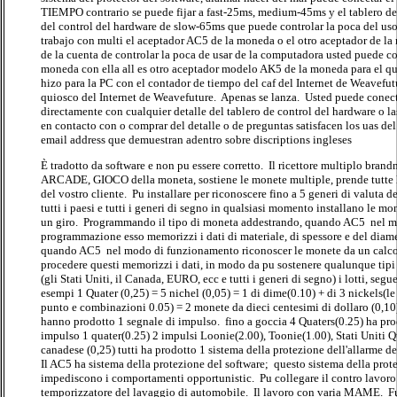
TIEMPO contrario se puede fijar a fast-25ms, medium-45ms y el tablero d
del control del hardware de slow-65ms que puede controlar la poca del us
trabajo con multi el aceptador AC5 de la moneda o el otro aceptador de la
de la cuenta de controlar la poca de usar de la computadora usted puede co
moneda con ella all es otro aceptador modelo AK5 de la moneda para el qui
hizo para la PC con el contador de tiempo del caf del Internet de Weavefut
quiosco del Internet de Weavefuture. Apenas se lanza. Usted puede conect
directamente con cualquier detalle del tablero de control del hardware o la
en contacto con o comprar del detalle o de preguntas satisfacen los uas del
email address que demuestran adentro sobre discriptions ingleses
È tradotto da software e non pu essere corretto. Il ricettore multiplo bra
ARCADE, GIOCO della moneta, sostiene le monete multiple, prende tutte 
del vostro cliente. Pu installare per riconoscere fino a 5 generi di valuta 
tutti i paesi e tutti i generi di segno in qualsiasi momento installano le m
un giro. Programmando il tipo di moneta addestrando, quando AC5 nel 
programmazione esso memorizzi i dati di materiale, di spessore e del diam
quando AC5 nel modo di funzionamento riconoscer le monete da un calco
procedere questi memorizzi i dati, in modo da pu sostenere qualunque tipi
(gli Stati Uniti, il Canada, EURO, ecc e tutti i generi di segno) i lotti, seg
esempi 1 Quater (0,25) = 5 nichel (0,05) = 1 di dime(0.10) + di 3 nickels(le
punto e combinazioni 0.05) = 2 monete da dieci centesimi di dollaro (0,10)
hanno prodotto 1 segnale di impulso. fino a goccia 4 Quaters(0.25) ha pro
impulso 1 quater(0.25) 2 impulsi Loonie(2.00), Toonie(1.00), Stati Uniti Q
canadese (0,25) tutti ha prodotto 1 sistema della protezione dell'allarme d
Il AC5 ha sistema della protezione del software; questo sistema della prot
impediscono i comportamenti opportunistic. Pu collegare il contro lavoro 
temporizzatore del lavaggio di automobile. Il lavoro con varia MAME. Fu