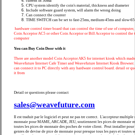
current in 50ma
CPU system identify the coin's material, thickness and diameter
Include software guard system, will alarm the wrong doing
Can connect the counter
TIME SWITCH can be set to fast-25ms, medium-45ms and slow-6
hardware control timer board that can control the time of use of computer
Coin Acceptor AC5 or other Coin Acceptor or Bill Acceptor to control the 
computer
You can Buy Coin Door with it
There are another model Coin Acceptor AK5 for internet kiosk which made
Weavefuture Internet Cafe Timer and Weavefuture Internet Kiosk Browser. It
can connect it to PC directly with any hardware control board. detail or qu
it from
Detail or questions please contact
sales@weavefuture.com
Il est traduit par le logiciel et peut ne pas tre correct. L'accepteur multipl
monnaie pour MAME, ARCADE, JEU, soutiennent les pices de monnaie mu
toutes les pices de monnaie des poches de votre client. Peut installer pour 
genres de devise de pice de monnaie pour presque tous les pays et toutes 