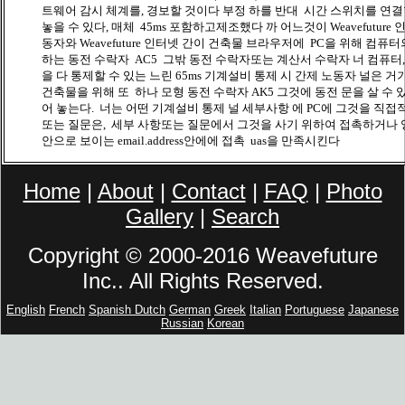
트웨어 감시 체계를, 경보할 것이다 부정 하를 반대 시간 스위치를 연결할
놓을 수 있다, 매체 45ms 포함하고제조했다 까 어느것이 Weavefuture
동자와 Weavefuture 인터넷 간이 건축물 브라우저에 PC을 위해 컴퓨
하는 동전 수락자 AC5 그밖 동전 수락자또는 계산서 수락자 너 컴퓨터
을 다 통제할 수 있는 느린 65ms 기계설비 통제 시 간제 노동자 널은 
건축물을 위해 또 하나 모형 동전 수락자 AK5 그것에 동전 문을 살 수 있
어 놓는다. 너는 어떤 기계설비 통제 널 세부사항 에 PC에 그것을 직접
또는 질문은, 세부 사항또는 질문에서 그것을 사기 위하여 접촉하거나 영국 di
안으로 보이는 email.address안에에 접촉 uas을 만족시킨다
Home
|
About
|
Contact
|
FAQ
|
Photo
Gallery
|
Search
Copyright © 2000-2016 Weavefuture
Inc.. All Rights Reserved.
English
French
Spanish
Dutch
German
Greek
Italian
Portuguese
Japanese
Russian
Korean