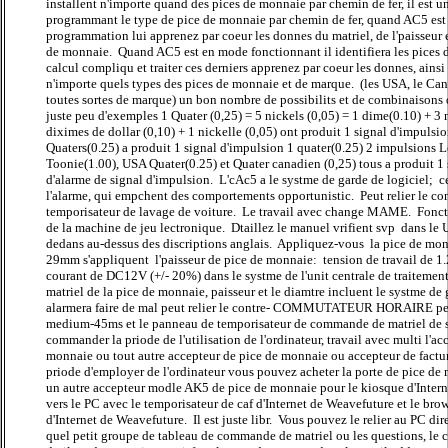
installent n'importe quand des pices de monnaie par chemin de fer, il est 
programmant le type de pice de monnaie par chemin de fer, quand AC5 es
programmation lui apprenez par coeur les donnes du matriel, de l'paisseur 
de monnaie. Quand AC5 est en mode fonctionnant il identifiera les pices
calcul compliqu et traiter ces derniers apprenez par coeur les donnes, ainsi 
n'importe quels types des pices de monnaie et de marque. (les USA, le Can
toutes sortes de marque) un bon nombre de possibilits et de combinaisons d
juste peu d'exemples 1 Quater (0,25) = 5 nickels (0,05) = 1 dime(0.10) + 3 
diximes de dollar (0,10) + 1 nickelle (0,05) ont produit 1 signal d'impulsio
Quaters(0.25) a produit 1 signal d'impulsion 1 quater(0.25) 2 impulsions L
Toonie(1.00), USA Quater(0.25) et Quater canadien (0,25) tous a produit 1
d'alarme de signal d'impulsion. L'cAc5 a le systme de garde de logiciel; c
l'alarme, qui empchent des comportements opportunistic. Peut relier le con
temporisateur de lavage de voiture. Le travail avec change MAME. Fonc
de la machine de jeu lectronique. Dtaillez le manuel vrifient svp dans le
dedans au-dessus des discriptions anglais. Appliquez-vous la pice de m
29mm s'appliquent l'paisseur de pice de monnaie: tension de travail de
courant de DC12V (+/- 20%) dans le systme de l'unit centrale de traitement
matriel de la pice de monnaie, paisseur et le diamtre incluent le systme de 
alarmera faire de mal peut relier le contre- COMMUTATEUR HORAIRE peut
medium-45ms et le panneau de temporisateur de commande de matriel de 
commander la priode de l'utilisation de l'ordinateur, travail avec multi l'a
monnaie ou tout autre accepteur de pice de monnaie ou accepteur de fact
priode d'employer de l'ordinateur vous pouvez acheter la porte de pice de 
un autre accepteur modle AK5 de pice de monnaie pour le kiosque d'Internet
vers le PC avec le temporisateur de caf d'Internet de Weavefuture et le bro
d'Internet de Weavefuture. Il est juste libr. Vous pouvez le relier au PC d
quel petit groupe de tableau de commande de matriel ou les questions, le 