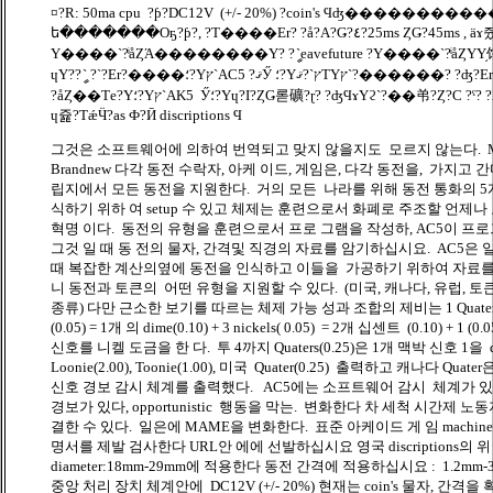
¤?R: 50ma cpu ?ƥ?DC12V (+/- 20%) ?coin's Ϥʤ�����������?R
ե�������Oҕ?ƥ?, ?Τ����Εr? ?å?A?Ǥ?٤?25ms ȤǤ?45ms , äɤ줬Weavefuture ?
Υ����`?ͥåȤΆ��������Υ? ?ީ`eavefuture ?Υ����`?ͥåȤΥΥ֥饦?`
ɥΥ??ީ` ?`?Εr?����؛?Υץ`AC5 ?ޤӲ ؛?Υץ`?ޤΤΥץ`?������? ?ʤ?Εr?Ǥ뤽?ˤǤ륤?����`
?åȤ��Τe?Υ؛?Υץ`AK5 Ӳ؛?Υɥ?I?ȤǤ롣礦?ɽ? ?ʤϤɤΥϩ`?��弚?Ȥ?C ?ˤ? ?ӾA?Ǥ?| ? ?j?뤫, ?ޤ륢?
ɥ쥹?ΤǽӴ?as Ф?Ӣ discriptions Ϥ
그것은 소프트웨어에 의하여 번역되고 맞지 않을지도 모르지 않는다. 
Brandnew 다각 동전 수락자, 아케 이드, 게임은, 다각 동전을, 가지고 간다 너
립지에서 모든 동전을 지원한다. 거의 모든 나라를 위해 동전 통화의 5
식하기 위하 여 setup 수 있고 체제는 훈련으로서 화폐로 주조할 언제나 
혁명 이다. 동전의 유형을 훈련으로서 프로 그램을 작성하, AC5이 프
그것 일 때 동 전의 물자, 간격및 직경의 자료를 암기하십시요. AC5은
때 복잡한 계산의옆에 동전을 인식하고 이들을 가공하기 위하여 자료를
니 동전과 토큰의 어떤 유형을 지원할 수 있다. (미국, 캐나다, 유럽, 토큰
종류) 다만 근소한 보기를 따르는 체제 가능 성과 조합의 제비는 1 Quater (
(0.05) = 1개 의 dime(0.10) + 3 nickels( 0.05) = 2개 십센트 (0.10) + 
신호를 니켈 도금을 한 다. 투 4까지 Quaters(0.25)은 1개 맥박 신호 1을 qua
Loonie(2.00), Toonie(1.00), 미국 Quater(0.25) 출력하고 캐나다 Quater
신호 경보 감시 체계를 출력했다. AC5에는 소프트웨어 감시 체계가 있
경보가 있다, opportunistic 행동을 막는. 변화한다 차 세척 시간제 
결한 수 있다. 일은에 MAME을 변화한다. 표준 아케이드 게 임 machin
명서를 제발 검사한다 URL안 에에 선발하십시요 영국 discriptions의 
diameter:18mm-29mm에 적용한다 동전 간격에 적용하십시요 : 1.2mm-
중앙 처리 장치 체계안에 DC12V (+/- 20%) 현재는 coin's 물자, 간격