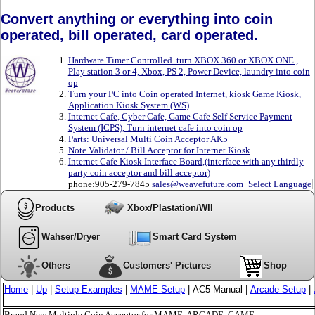
Convert anything or everything into coin
operated, bill operated, card operated.
Hardware Timer Controlled turn XBOX 360 or XBOX ONE ,
Play station 3 or 4, Xbox, PS 2, Power Device, laundry into coin
op
Turn your PC into Coin operated Internet, kiosk Game Kiosk,
Application Kiosk System (WS)
Internet Cafe, Cyber Cafe, Game Cafe Self Service Payment
System (ICPS), Turn internet cafe into coin op
Parts: Universal Multi Coin Acceptor AK5
Note Validator / Bill Acceptor for Internet Kiosk
Internet Cafe Kiosk Interface Board,(interface with any thirdly
party coin acceptor and bill acceptor)
phone:905-279-7845
sales@weavefuture.com
Select Language
Products
Xbox/Plastation/WII
Wahser/Dryer
Smart Card System
Others
Customers' Pictures
Shop
Home
|
Up
|
Setup Examples
|
MAME Setup
|
AC5 Manual
|
Arcade Setup
|
Brand New Multiple Coin Acceptor for MAME, ARCADE, GAME