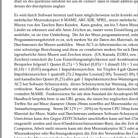
dtail ou des questions satisfont les uas de contact dans le email address q
dessus des discriptions anglais
Es wird durch Software bersetzt und kann möglicherweise nicht korrekt se
mehrfacher Mnzenakzeptor fr MAME, ARCADE, SPIEL, sttzen mehrfache 
Mnzen von den Taschen Ihres Kunden. Kann grnden, um bis 5 Arten Mnzen
Länder zu erkennen und alle Arten Zeichen an, immer wenn Einstellung pr
ausbildet, ist sie eine Umdrehung. Die Art der Mnze programmierend, ind
Programmierungsbetrieb es ist, sich merken Sie die Daten des Materials, d
Durchmessers der Mnzen ausbilden. Wenn AC5 in Arbeitsmodus ist, erken
eine schwierige Berechnung und diese zu verarbeiten merken Sie sich Date
irgendwelche Arten Mnzen und Zeichen sttzen. (US, Kanada, EURO, usw. 
Zeichen) vernickelt die Lose Einstellungsmöglichkeiten und -kombinatio
Beispielen folgend 1 Quater (0,25) = 5 Nickel (0,05) = 1 dime(0.10) + 3 ni
(0,10) + 1 (0,05) ausgaben 1 Impulskennzeichen. bis Tropfen 4 gab Quater
Impulskennzeichen 1 quater(0.25) 2 Impulse Loonie(2.00), Toonie(1.00), 
und kanadisches Quater (0,25) alles gab 1 Impulskennzeichen-Warnungss
AC5 hat Software-Schutzsystem; dieses Schutzsystem hat Warnung, die op
verhindern. Kann die Gegenarbeit mit anschließen verändert Autowäschet
verändert MAME. Funktionieren Sie mit dem Standard der Arcadespiel-Ma
Handbuch berprfen bitte in am URL genau, die innen ber englischen discri
Treffen Sie auf Mnze diameter:18mm-29mm zutreffen auf Mnzenstärke z
3mmarbeitsspannung: Strom DC12V (+/- 20%) im System CPU 50ma kenn
Material der Mnze, Stärke und Durchmesser umfassen Software-Schutzsyste
Unrechttun kann den Gegen-ZEITCSchalter anschließen kann auf fast-2
eingestellt werden und slow-65mskleinteilsteuertimer-Brett, das die Zeit 
Computers, Arbeit multi steuern kann mit dem Mnzenakzeptor AC5 oder 
Mnzenakzeptor oder Rechnungsakzeptor, die Zeit des Verwendens des Com