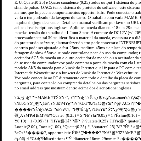
E. U. Quater(0.25) e Quater canadense (0,25) todos output 1 sistema do pr
sinal de pulso. O AC5 tem o sistema do protetor do software; este sistema 
alarme, que impedem comportamentos opportunistic. Pode conectar o trab
varia o temporizador da lavagem do carro. O trabalho com varia MAME. 
mquina do jogo de arcade. Detalhe o manual verificam por favor no URL
acima dos discriptions ingleses. Aplique moeda diameter:18mm-29mm ap
moeda: tensão do trabalho de 1.2mm-3mm: A corrente de DC12V (+/- 20%
processador central 50ma identifica o material da moeda, espessura e o diâ
do protetor do software, alarmar fazer do erro pode conectar o INTER
contrrio pode ser ajustado a fast-25ms, medium-45ms e a placa do tempori
ferragem de slow-65ms que pode controlar a poca do uso do computador, t
aceitador AC5 da moeda ou o outro aceitador da moeda ou o aceitador da c
de se usar do computador voc pode comprar a porta da moeda com ela l um
modelo AK5 da moeda para o kiosk do Internet qual fz para o PC com o te
Internet de Weavefuture e o browser do kiosk do Internet de Weavefuture.
Voc pode conect-lo ao PC diretamente com todo o detalhe da placa de cont
perguntas, para contat-lo ou comprar do detalhe ou das perguntas satisfaz
no email address que mostram dentro acima dos discriptions ingleses
?եȥˤƷ ʤ? ?⤷MAME ?ΤӲ؛?Υץ`, ?`?`?ɤʤ`, ?Ӳ؛ ȡ?뤢?ʤ?customer's ?ΥݥåȤ?Ӳ؛?٤Ƥ?롣?ۤȤ? ?٤Ƥι?5
?NޤǤ؛?؛?_뤿?ȥåפ?, ?N٤ƤϤΥȩ`?Ƥ? ?Ǥ؛Ǥ?ܞ?åȥåפ롣?פ؛? ?ˤƥץ AC5 ?ץ?����ɤˤ? ?ΤȤ?Ӳ؛?β ?
����?Υǩ`ʤ?AC5 ?σP?ɤˤˤ؛?, ?I뤿?ǩ`ʤ?, ?äƤɤΥפ? Ӳ؛?ȥȩ`뤳?ȤǤ롣(? ?ʥ? ?å? ?ȩ`?ȤƤ٤ƤηN?
礦˾A ?MƤοԤȽM?Ϥζय Quater (0.25) = 5 ?Ĥ? ?˥å?0.05) = 1 ?Ĥ?ime(0.10) + 3
Υ0.10) + 1 (0.05) ?1 ?ĤΥѥ륹Ťå? ?롣? ?ޤ?uaters(0.25) ?ĤΥѥ륹? quater(0.25) 2 ?Ĥ?}?
Loonie(2.00), Toonie(1.00), ?Quater(0.25) ?, ?ʥuater 0.25) ?٤? ?Ĥ? ?ѥ륹ž?ҕ?ƥAC5 ?˥եȥO ҕ?ƥब
?αOҕ?ƥ����?, opportunistic Ӥ䤨?ީ`?����? ?ӾA?롣?ϤȤ?AME ?롣?˜ʥ
ʤޥ˥奢 rl ?Ǥ٤ʤ?Ӣdiscriptions ϤӲ ؛diameter:18mm-29mm m؛?κ����?mʤ? : 1.2mm-3mm ?